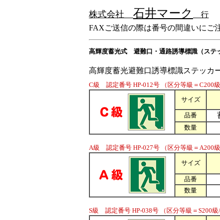
石井マーク
株式会社
行
FAXご送信の際は番号の間違いにご
高輝度蓄光式 避難口・通路誘導標識（ステ
高輝度蓄光避難口誘導標識ステッカ
C級 認定番号 HP-012号 （区分等級＝C200
サイズ
品番
数量
A級 認定番号 HP-027号 （区分等級＝A200級/
サイズ
品番
数量
S級 認定番号 HP-038号 （区分等級＝S200級