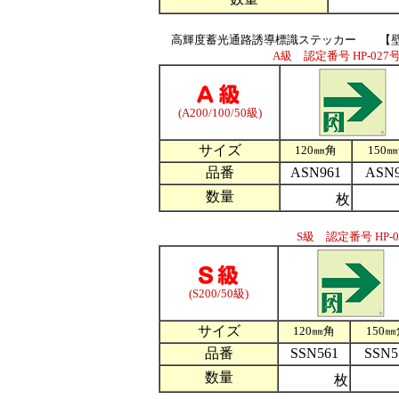
高輝度蓄光通路誘導標識ステッカー 【
A級 認定番号 HP-027号
(A200/100/50級)
サイズ
120㎜角
150
品番
ASN961
ASN9
数量
枚
S級 認定番号 HP-0
(S200/50級)
サイズ
120㎜角
150
品番
SSN561
SSN5
数量
枚