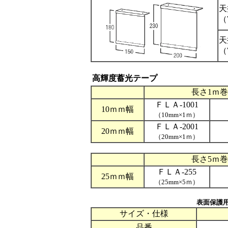
天
（
天
（
高輝度蓄光テープ
長さ1ｍ巻
ＦＬＡ-1001
10ｍｍ幅
（10mm×1ｍ）
ＦＬＡ-2001
20ｍｍ幅
（20mm×1ｍ）
長さ5ｍ巻
ＦＬＡ-255
25ｍｍ幅
（25mm×5ｍ）
表面保護
サイズ・仕様
品番