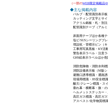
（一部の
WEB限定掲載品
◆主な掲載内容
バルブ・配管識別表示板
カッティング文字とサイ
アクリル銘板・札・別注
配管識別テープ（アルミ
床面用テープほか各種テ
塩ビ/SUSシーリングプ
埋設杭・管標示ピン（キ
工事用写真黒板・KY活
警告表示ラベル・注意ラ
GHS絵表示ラベルほか危
消防危険物・消防水利標
消防設備表示板（M版シ
避難口誘導標識・通路誘
現場用標識・JIS安全標
酸欠/クレーン標識・スイ
垂れ幕・横断幕・旗・の
ヘルメットステッカー・点
高圧ガス標識・高圧ガス
アスベスト/化学物質標識