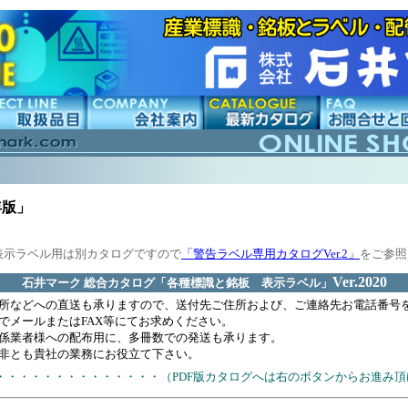
0年版」
表示ラベル用は別カタログですので
「警告ラベル専用カタログVer.2」
をご参照
Ver.2020
石井マーク 総合カタログ「各種標識と銘板 表示ラベル」
所などへの直送も承りますので、送付先ご住所および、ご連絡先お電話番号
でメールまたはFAX等にてお求めください。
係業者様への配布用に、多冊数での発送も承ります。
非とも貴社の業務にお役立て下さい。
・・・・・・・・・・・・・・（PDF版カタログへは右のボタンからお進み頂