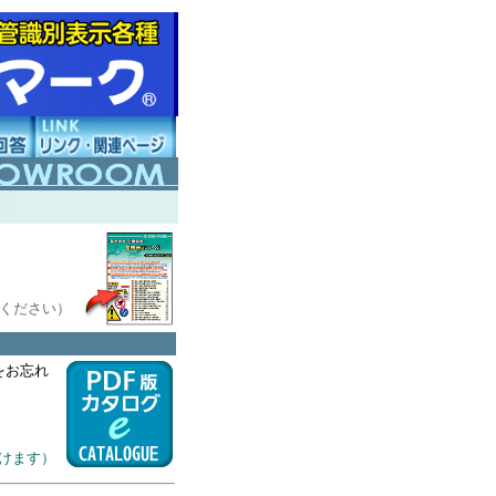
ください）
をお忘れ
けます）