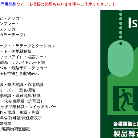
や専用製品
など、未掲載の製品もあります事をご了承ください。）
とステッカー
ンプレート
ステッカー
カラーテープ）
ープ・トラテープとクッション
レート・無地補修板
ャッツアイ）・埋設シート
動黒板・ホワイトボード類
ベル・危険予知ステッカー
険有害物と毒劇物表示
識・防火標識・置場標識
リーズ）・室名標識
導標識・避難器具/標識
識・法令表示板（許可票）
ッチ関連標識・スイッチカバー
れん標識 腕章・胸章
検/許可証/責任者表示
警戒標
/廃棄物関連標識