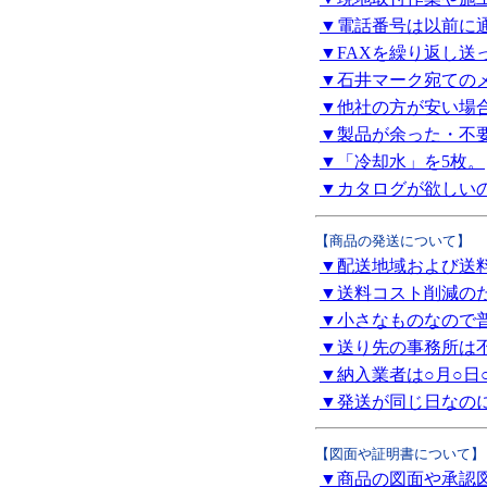
▼電話番号は以前に
▼FAXを繰り返し
▼石井マーク宛ての
▼他社の方が安い場
▼製品が余った・不
▼「冷却水」を5枚。
▼カタログが欲しい
【商品の発送について】
▼配送地域および送
▼送料コスト削減の
▼小さなものなので
▼送り先の事務所は
▼納入業者は○月○日
▼発送が同じ日なの
【図面や証明書について】
▼商品の図面や承認