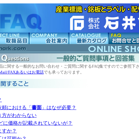
品に関する一般的なお問い合わせ・ご質問に関するFAQ集ですのでご参照下
-Mail/FAXあるいはお電話
でも承っております。
？
依頼における「
書面
」はなぜ必要？
き方がわからない
などに価格が記載されていないが？
ますか？
工は可能か？