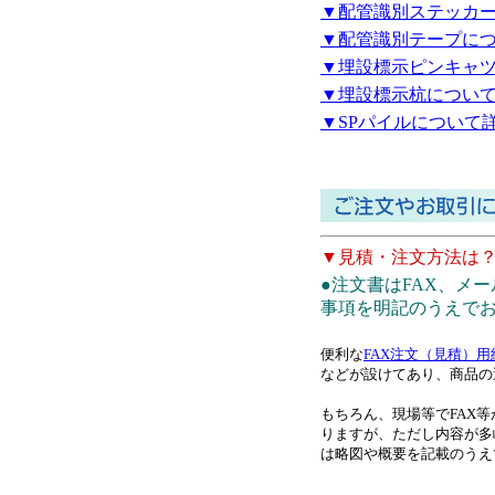
▼配管識別ステッカ
▼配管識別テープに
▼埋設標示ピンキャ
▼埋設標示杭につい
▼SPパイルについて
▼見積・注文方法は
●注文書はFAX、メ
事項を明記のうえで
便利な
FAX注文（見積）用
などが設けてあり、商品の
もちろん、現場等でFAX
りますが、ただし内容が多
は略図や概要を記載のうえ