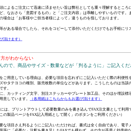
頭によるご注文にて迅速に済ませたい旨は弊社としても重々理解するところ
ど、なおさら「意図するもの」と「ご注文内容」は乖離しやすいものです。
の場合は「お客様やご担当者様によって」違うものを指しております。
等がある場合でしたら、それをコピーして添付いただくだけでもお手軽にリ
び頂けます）
き方がわからない
せんので、商品やサイズ・数量などが「判るように」ご記入くだ
をご用意している理由は、必要な項目を忘れずにご記入いただく際の利便性
ズやタテヨコの種別、販売枚数の単位などがあります。こうしたものは当該
です。
に、カッティング文字、別注ステッカーやプレート加工品、そのほか埋設標
用意しています。
（各用紙はこちらからもお選び頂けます）
くには、プリントアウトして必要数量のみを書き込んでFAX注文書として利用
この製品ページをFAX記入用紙として開く」のボタンをご利用ください）
要な項目さえ判るようにご記入いただければ、書式は全く自由であり、電子
面等に「必要な」注釈を書き足したFAXでも構わず、その方が手早く効率的