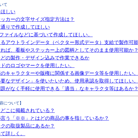
いて
てほしい
テッカーの文字サイズ指定方法は？
寸通りで作成してほしい
xcelファイルなどに基づいて作成してほしい。
よるアウトラインデータ（ベクター形式データ）支給で製作可
すれば、看板やステッカー上の図柄としてそのまま使用可能か
などの製作・デザイン込みで作業できるか
ンドのロゴやマークを使用したい。
画のキャラクターや版権に関係する画像データ等を使用したい
必要なデザイン」を使いたいため、使用承認を取得してほしい
問題がなく手軽に使用できる「適当」なキャラクタ等はあるか
容について】
はどこに掲載されている？
の言う「※※」とはどの商品の事を指しているか？
ークの取扱製品にあるか？
いて詳しく。