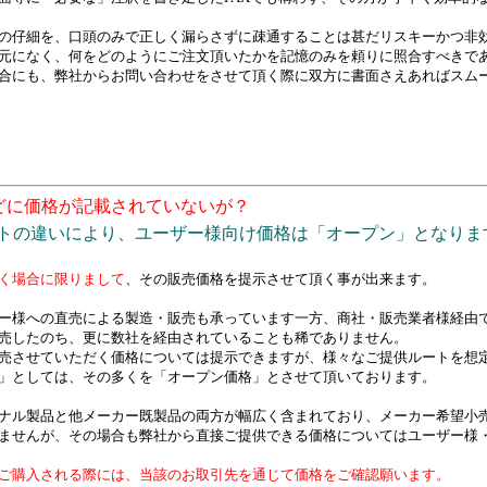
の仔細を、口頭のみで正しく漏らさずに疎通することは甚だリスキーかつ非
元になく、何をどのようにご注文頂いたかを記憶のみを頼りに照合すべきで
合にも、弊社からお問い合わせをさせて頂く際に双方に書面さえあればスム
どに価格が記載されていないが？
ートの違いにより、ユーザー様向け価格は「オープン」となりま
く場合に限りまして
、その販売価格を提示させて頂く事が出来ます。
ー様への直売による製造・販売も承っています一方、商社・販売業者様経由
売したのち、更に数社を経由されていることも稀でありません。
売させていただく価格については提示できますが、様々なご提供ルートを想
」としては、その多くを「オープン価格」とさせて頂いております。
ナル製品と他メーカー既製品の両方が幅広く含まれており、メーカー希望小
ませんが、その場合も弊社から直接ご提供できる価格についてはユーザー様
ご購入される際には、当該のお取引先を通じて価格をご確認願います。