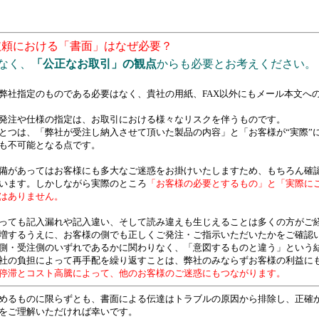
依頼における「書面」はなぜ必要？
なく、
「公正なお取引」の観点
からも必要とお考えください。
弊社指定のものである必要はなく、貴社の用紙、FAX以外にもメール本文へ
発注や仕様の指定は、お取引における様々なリスクを伴うものです。
とつは、「弊社が受注し納入させて頂いた製品の内容」と「お客様が“実際”
も不可能となる点です。
備があってはお客様にも多大なご迷惑をお掛けいたしますため、もちろん確
います。しかしながら実際のところ
「お客様の必要とするもの」と「実際に
はありません。
っても記入漏れや記入違い、そして読み違えも生じえることは多くの方がご
増するうえに、お客様の側でも正しくご発注・ご指示いただいたかをご確認
側・受注側のいずれであるかに関わりなく、「意図するものと違う」という
社の負担によって再手配を繰り返すことは、弊社のみならずお客様の利益に
停滞とコスト高騰によって、他のお客様のご迷惑にもつながります。
めるものに限らずとも、書面による伝達はトラブルの原因から排除し、正確
をご理解いただければ幸いです。