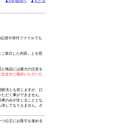
▲FAQ冒頭へ
▲もどる
の記述や添付ファイルでも
にご発注した内容」とを照
認と検品には最大の注意を
ご注文やご指示いただいた
経験済とも存じますが、口
いただく事ができません。
結果のみが生じることとな
も決してなりえません。さ
かつ公正にお取引を進める