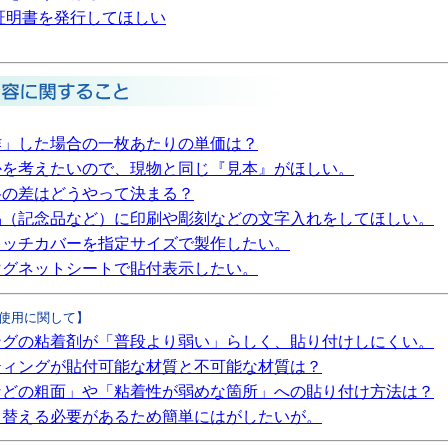
証明書を発行してほしい
作」した場合の一枚あたりの単価は？
かを考えたいので、現物と同じ『見本』がほしい。
格の差はどうやって決まる？
品（記念品など）に印刷や彫刻などの文字入れをしてほしい。
イッチカバーを指定サイズで製作したい。
マグネットシートで貼付表示したい。
使用に関して】
ングの粘着剤が「普段より弱い」らしく、貼り付けしにくい。
ティングが貼付可能な材質と不可能な材質は？
などの粗面」や「粘着性が弱めな箇所」への貼り付け方法は？
り替える必要があるため簡単にはがしたいが。