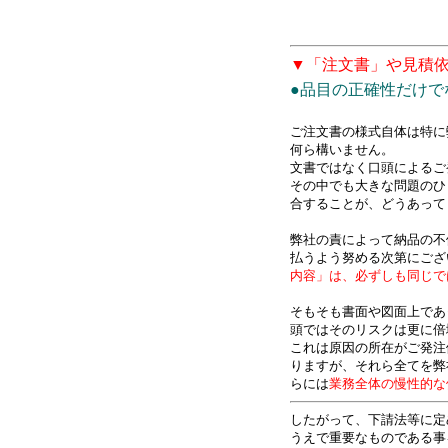
▼「注文書」や見積
●品目の正確性だけで
ご注文書の様式自体は特に
何ら構いません。
文書ではなく口頭によるご
その中でも大きな問題のひ
合することが、どうあって
弊社の責によって納品の不
払うよう努める次第にござ
内容」は、必ずしも同じで
そもそも書面や図面上であ
頭ではそのリスクは更に倍
これは原因の所在がご発注
りますが、それら全てを弊
らには
業務全体の慢性的な
したがって、下請法等に定
うえで重要なものである事