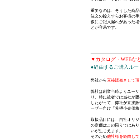
重要なのは、そうした商品
注文の控えすらお客様の手
仮にご記入漏れがあった場
とが容易です。
▼カタログ・WEBな
●経由するご購入ル
弊社から
直接販売させて頂
弊社は創業当時よりユーザ
り、特に後者では当社が販
したがって、弊社が直接販
ーザー向け「希望小売価格
取扱品目には、自社オリジ
の定価はこの限りではあり
いが生じえます。
そのため
他社様を経由して