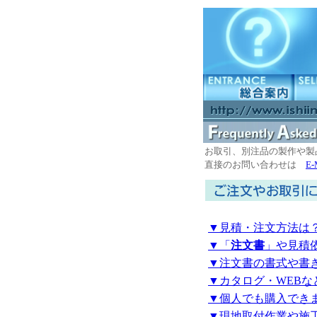
お取引、別注品の製作や製
直接のお問い合わせは
E
▼見積・注文方法は
▼「
注文書
」や見積
▼注文書の書式や書
▼カタログ・WEB
▼個人でも購入でき
▼現地取付作業や施