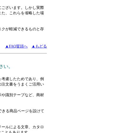
にございます。しかし実際
また、これらを省略した場
スクが軽減できるものと存
▲FAQ冒頭へ
▲もどる
さい。
を考慮したためであり、例
の注文書をうまくご活用い
示や識別テープなど、商材
できる商品ページを設けて
メールによる文章、カタロ
なこともあります。