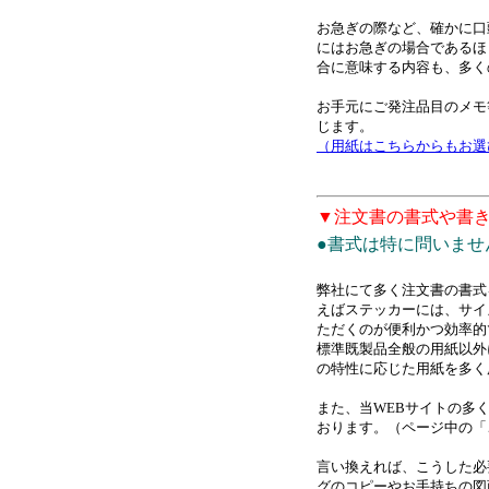
お急ぎの際など、確かに口
にはお急ぎの場合であるほ
合に意味する内容も、多く
お手元にご発注品目のメモ
じます。
（用紙はこちらからもお選
▼注文書の書式や書
●書式は特に問いま
弊社にて多く注文書の書式
えばステッカーには、サイ
ただくのが便利かつ効率的
標準既製品全般の用紙以外
の特性に応じた用紙を多く
また、当WEBサイトの多
おります。（ページ中の「
言い換えれば、こうした必
グのコピーやお手持ちの図