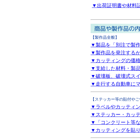
▼出荷証明書や材料
【製作品全般】
▼製品を「別注で製
▼製作品を発注する
▼カッティングの価
▼支給した材料・製
▼破壊板、破壊式ス
▼走行する自動車に
【ステッカー等の貼付やご
▼ラベルやカッティ
▼ステッカー・カッ
▼「コンクリート等
▼カッティングを貼