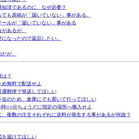
通知済であるのに、なぜ必要？
送っても原稿が「届いていない」事がある。
メールが「届いていない」事がある
合があるが。
要になったので返品したい。
のだが。
料は？
ため無料で配送せよ
普通郵便で発送してほしい
不在のため、倉庫にでも置いて行ってほしい
○時○○分ちょうどに指定の場所へ搬入せよ
に、複数の注文それぞれに送料が発生する事があるが何故？
図を届けてほしい