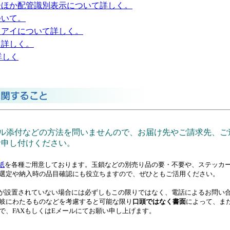
ーほか配管識別表示について詳しく。
ついて。
ツアイについて詳しく。
て詳しく。
詳しく
？
ール添付などの方法を問いませんので、お届け先やご請求先、
お申し付けください。
紙
を各種ご用意しております。玉鎖などの別売り品の要・不要や、ステッカ
選定や納入時の品目確認にも役立ちますので、ぜひともご活用ください。
等が設置されていない場合には必ずしもこの限りではなく、電話によるお問い
岐にわたるものなどを考慮すると可能な限り
口頭ではなく書面
によって、ま
で、FAXもしくはEメールにてお願い申し上げます。