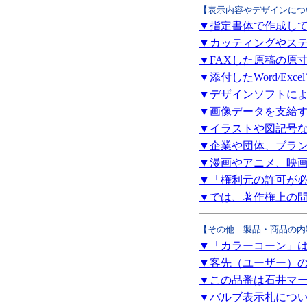
【表示内容やデザインにつ
▼指定書体で作成し
▼カッティングやス
▼FAXした原稿の原
▼添付したWord/E
▼デザインソフトに
▼画像データを支給
▼イラストや図記号
▼企業や団体、ブラ
▼漫画やアニメ、映
▼「権利元の許可が
▼では、著作権上の
【その他 製品・商品の内
▼「カラーコーン」
▼客先（ユーザー）
▼この品番は石井マ
▼バルブ表示札につ