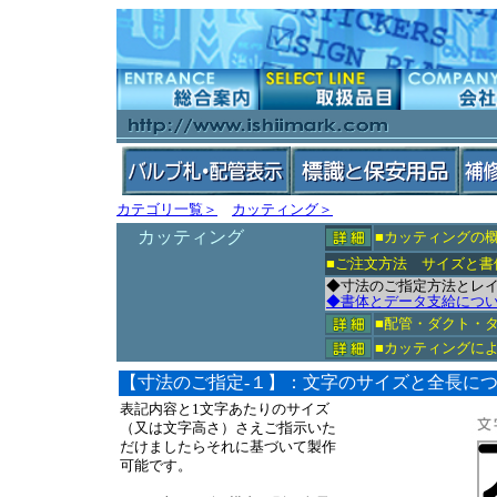
カテゴリ一覧＞
カッティング＞
カッティング
■カッティングの
■ご注文方法 サイズと書
◆寸法のご指定方法とレ
◆書体とデータ支給につ
■配管・ダクト・
■カッティングに
【寸法のご指定-１】：文字のサイズと全長に
表記内容と1文字あたりのサイズ
（又は文字高さ）さえご指示いた
だけましたらそれに基づいて製作
可能です。