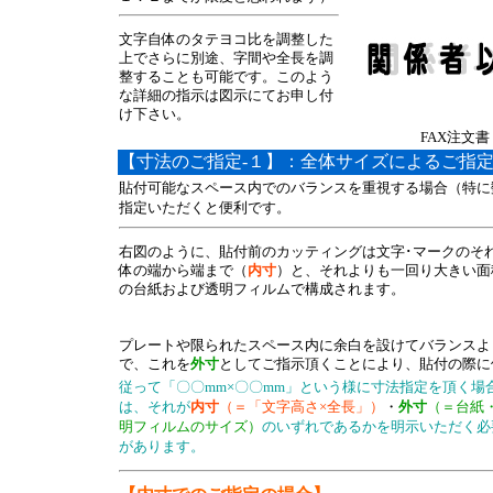
文字自体のタテヨコ比を調整した
上でさらに別途、字間や全長を調
整することも可能です。このよう
な詳細の指示は図示にてお申し付
け下さい。
FAX注文書
【寸法のご指定-１】：全体サイズによるご指
貼付可能なスペース内でのバランスを重視する場合（特に
指定いただくと便利です。
右図のように、貼付前のカッティングは文字･マークのそ
体の端から端まで（
内寸
）と、それよりも一回り大きい面
の台紙および透明フィルムで構成されます。
プレートや限られたスペース内に余白を設けてバランスよ
で、これを
外寸
としてご指示頂くことにより、貼付の際に
従って「〇〇mm×〇〇mm」という様に寸法指定を頂く場
は、それが
内寸
（＝「文字高さ×全長」）
・
外寸
（＝台紙
明フィルムのサイズ）
のいずれであるかを明示いただく必
があります。