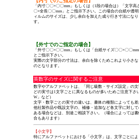
【内寸でのご指定の場合】
「内寸〇〇×〇〇mm」もしくは（1段の場合は）「文字高
〇×全長〇〇mm」とご指示下さい。この場合の台紙や透明
ィルムのサイズは、少し余白を加えた成り行き寸法になり
す。
【外寸でのご指定の場合】
「外寸〇〇×〇〇mm」もしくは「台紙サイズ〇〇×〇〇m
とご指示下さい。
実際の文字部分の寸法は、余白を除くためこれより小さな
のとなります。
英数字のサイズに関するご注意
数字やアルファベットは、「同じ級数・サイズ設定」の文
どの実寸は1文字ごとに異なるものが多いためご注意下さい
W」など）
文字・数字ごとの実寸の違いは、書体の種類によっても差
他社製作品や既設文字の、補修・追加など各文字に対して
ある場合などは、別途ご相談下さい。（場合によっては書
合もあります）
【小文字】
特にアルファベットにおける「小文字」は、文字ごとによ