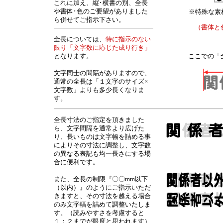
これに加え、縦･横書の別、全長
や書体･色のご要望がありました
※特殊な素
ら併せてご指示下さい。
（書体と
全長については、
特に指示のない
限り「文字数に応じた成り行き」
となります。
ここでの「
文字同士の間隔がありますので、
通常の全長は「１文字のサイズ×
文字数」よりも多少長くなりま
す。
全長寸法のご指定を頂きました
ら、文字間隔を通常より広げた
り、長いものは文字幅を詰める事
によりその寸法に調整し、文字数
の異なる表記も均一長さにする場
合に便利です。
また、全長の制限『〇〇mm以下
（以内）』のようにご指示いただ
きますと、その寸法を越える場合
のみ文字幅を詰めて調整いたしま
す。（読みやすさを考慮すると
１：２までが限度と思われます）