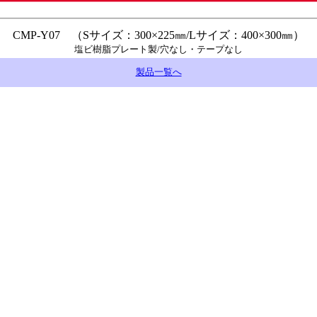
CMP-Y07 （Sサイズ：300×225㎜/Lサイズ：400×300㎜）
塩ビ樹脂プレート製/穴なし・テープなし
製品一覧へ