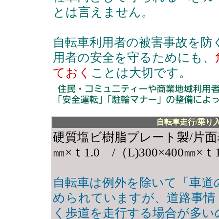
とは言えません。
自転車利用者の被害事故を防
用者の安全を守るためにも、
ておく
ことは大切です。
自転車走行/乗り
硬質塩ビ樹脂プレート製/片面
㎜×ｔ1.0 /（L)300×400㎜×ｔ1
自転車は例外を除いて「車道
められていますが、道路事情
く歩道を走行する場合が多い