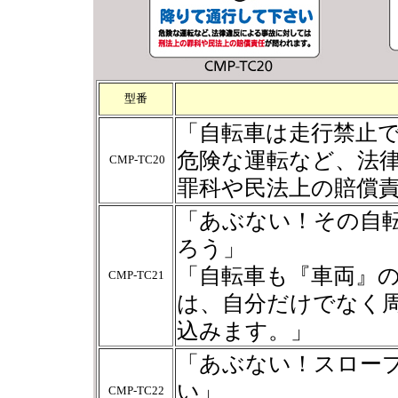
型番
「自転車は走行禁止で
危険な運転など、法
CMP-TC20
罪科や民法上の賠償
「あぶない！その自転
ろう」
「自転車も『車両』
CMP-TC21
は、自分だけでなく
込みます。」
「あぶない！スロー
い」
CMP-TC22