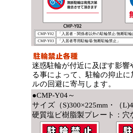
CMP-Y02
「入居者・関係者以外の駐輪禁止/無断駐輪
CMP-Y03
「入居者専用駐輪場/無断駐輪禁止」
迷惑駐輪が付近に及ぼす影響
る事によって、駐輪の抑止に
ルの回避に寄与します。
●CMP-Y04～
サイズ（S)300×225mm・（L)4
硬質塩ビ樹脂製プレート：穴