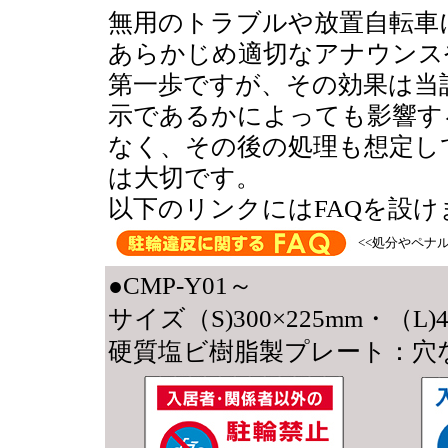
無用のトラブルや放置自転車
あらかじめ適切なアナウンス
第一歩ですが、その効果は当
示であるかによっても影響す
なく、その後の処理も想定し
は大切です。
以下のリンクにはFAQを設
<<処分やペナ
●CMP-Y01～
サイズ（S)300×225mm・（L)4
硬質塩ビ樹脂製プレート：穴