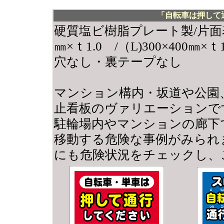
「自転車は押して
硬質塩ビ樹脂プレート製/片面
㎜×ｔ1.0 /（L)300×400㎜×ｔ1
穴なし・裏テープなし
マンション構内・坂道や公園
止看板のヴァリエーションで
駐輪場内やマンションの廊下
移動する危険な事例がみられ
にも危険状況をチェックし、