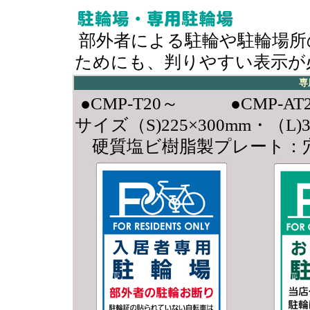
部外者による駐輪や駐輪場所
ためにも、判りやすい表示が
専
●CMP-T20～ ●CMP-AT
サイズ（S)225×300mm・（L)3
硬質塩ビ樹脂製プレート：穴