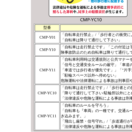
型番
「自転車走行禁止」/「歩行者との衝突に
CMP-Y01
「自転車は降りて通行して下さい」
「自転車は走行禁止です」「この付近は
CMP-Y10
険事故防止のため自転車は降りて通行し
「自転車利用時は交通規則と公共マナー
「信号と交通安全ルールの厳守」「車道
CMP-Y11
「車道では歩行者が優先です」」「“片手
「駐輪スペース以外へ停めない」
危険運転や法律運転による事故は刑事罰
「自転車は走行禁止です」/「歩行者と
CMP-YC10
「降りて通行して下さい/駐輪所以外にと
「法律違反や危険な運転による事故は刑
「自転車のルールを守ろう」
「自転車も『車両』の一種です。交通ル
CMP-YC11
き込みます。」
「飛出し厳禁・信号守れ」/「歩道通行
「法律違反や危険な運転による事故は刑