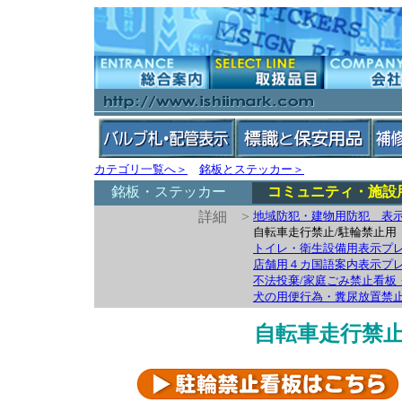
カテゴリ一覧へ＞
銘板とステッカー＞
銘板・ステッカー
コミュニティ・施設
詳細 >
地域防犯・建物用防犯 表示
自転車走行禁止/駐輪禁止用
トイレ・衛生設備用表示プレー
店舗用４カ国語案内表示プ
不法投棄/家庭ごみ禁止看板
犬の用便行為・糞尿放置禁
自転車走行禁止