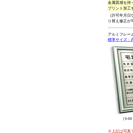
金属質感を持
プリント加工
（許可年月日
り替え修正が
アルミフレー
標準サイズ：内寸
（S-
※上記は写真