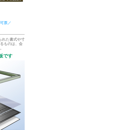
可票／
られた書式や寸
るものは、会
。
板です