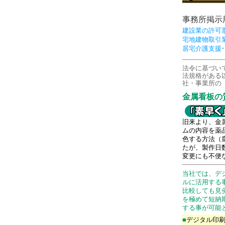
事務所掲示
建設業の許可
宅地建物取引
居宅介護支援･
法令に基づい
法規格がある
社・事業所の
金属看板の
旧来より、金
ムの内容を薬
色する方法（
たが、製作日
変更にも不便
当社では、デ
ルに活用する
比較しても見
を極めて短納
する事が可能
■
デジタル印