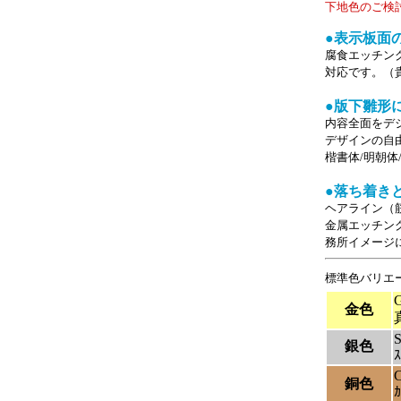
下地色のご検
●表示板面
腐食エッチン
対応です。（
●版下雛形
内容全面をデ
デザインの自
楷書体/明朝
●落ち着き
ヘアライン（
金属エッチン
務所イメージ
標準色バリエ
金色
S
銀色
C
銅色