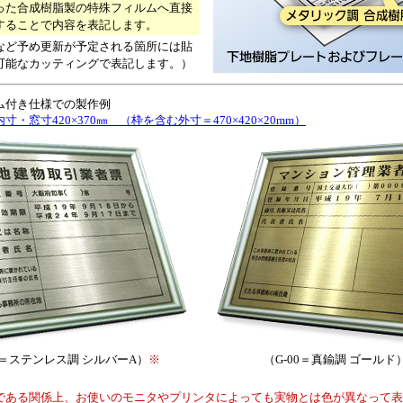
った合成樹脂製の特殊フィルムへ直接
することで内容を表記します。
など予め更新が予定される箇所には貼
可能なカッティングで表記します。）
ム付き仕様での製作例
・窓寸420×370㎜ （枠を含む外寸＝470×420×20mm）
00＝ステンレス調 シルバーA）
※
（G-00＝真鍮調 ゴールド
である関係上、お使いのモニタやプリンタによっても実物とは色が異なって表