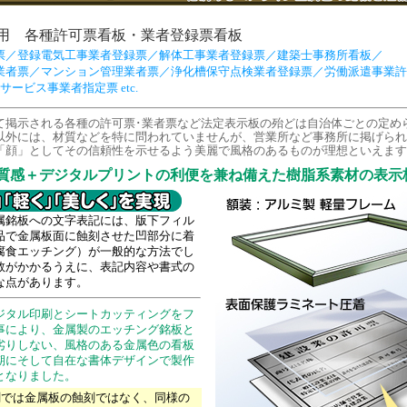
用 各種許可票看板・業者登録票看板
票／登録電気工事業者登録票／解体工事業者登録票／建築士事務所看板／
業者票／マンション管理業者票／浄化槽保守点検業者登録票／労働派遣事業許
サービス事業者指定票 etc.
て掲示される各種の許可票･業者票など法定表示板の殆どは自治体ごとの定め
以外には、材質などを特に問われていませんが、営業所など事務所に掲げられ
「顔」としてその信頼性を示せるよう美麗で風格のあるものが理想といえます
質感＋デジタルプリントの利便を兼ね備えた樹脂系素材の表示
属銘板への文字表記には、版下フィル
品で金属板面に蝕刻させた凹部分に着
腐食エッチング）が一般的な方法でし
数がかかるうえに、表記内容や書式の
な点があります。
ジタル印刷とシートカッティングをフ
事により、金属製のエッチング銘板と
劣りしない、風格のある金属色の看板
期にそして自在な書体デザインで製作
となりました。
刷では金属板の蝕刻ではなく、同様の