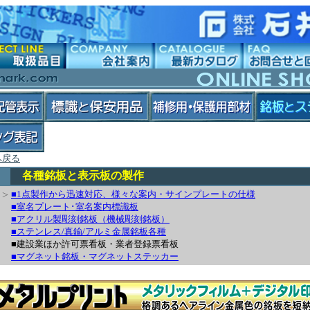
へ戻る
各種銘板と表示板の製作
>
■1点製作から迅速対応、様々な案内・サインプレートの仕様
■室名プレート･室名案内標識板
■アクリル製彫刻銘板（機械彫刻銘板）
■ステンレス/真鍮/アルミ金属銘板各種
■建設業ほか許可票看板・業者登録票看板
■マグネット銘板・マグネットステッカー