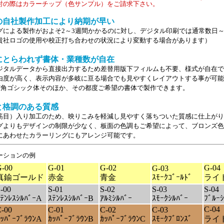
討の際はカラーチップ（色サンプル）をご請求下さい。
の自社製作加工により納期が早い
グによる製作がおよそ2～3週間かかるのに対し、デジタル印刷では通常数日～
貴社ロゴの使用や校正打ち合わせの状況により変動する場合があります）
にとらわれず書体・業種数が自在
ジタルデータから直接出力するため差替用版下フィルムも不要、様式が自在で
由度が高く、表示内容が多岐に亘る場合でも見やすくレイアウトする事が可能
体/角ゴシック体そのほか、その都度ご希望の書体で製作できます。
と格調のある質感
筋目）入り加工のため、映りこみを軽減し見やすく落ちついた質感に仕上がり
グよりもデザインの制限が少なく、板面の色調もご希望によって、ブロンズ色
にあわせたカラーリングにもアレンジ可能です。
ーションの例
G-00
G-01
G-02
G-04
G-03
真鍮ゴールド
赤金
青金
ｽﾓｰｸｺﾞｰﾙﾄﾞ
ライ
-00
S-01
S-02
S-03
S-04
ｽﾃﾝﾚｽｼﾙﾊﾞｰA
ｽﾃﾝﾚｽｼﾙﾊﾞｰB
ｱﾙﾐｼﾙﾊﾞｰ
ｽﾓｰｸｼﾙﾊﾞｰ
ﾌﾞﾙｰｼ
C-04
-00
C-01
C-02
C-03
ｶｯﾊﾟｰﾌﾞﾗｳﾝA
ｶｯﾊﾟｰﾌﾞﾗｳﾝB
ｶｯﾊﾟｰﾌﾞﾗｳﾝC
ｽﾓｰｸﾌﾞﾛﾝｽﾞ
ライ