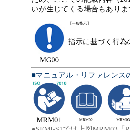
いが生じてくる場合もありま
【一般指示】
指示に基づく行為
MG00
■マニュアル・リファレン
MRM01
MRM02
MRM03
●SEMI-S1では上図MRM03「R