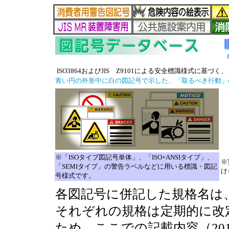
「
ISO3864およびJIS Z9101による安全標識様式に基づく、
青い円の外形中に白の図記号で示した、「取るべき行動」
※「ISOタイプ図記号単体」、「ISO+ANSIタイプ」、
※
「SEMIタイプ」の警告ラベルなどに用いる標識・図記
け
号様式です。
各図記号に併記した規格名は
それぞれの規格は定期的に改
ため、ここでの記載内容（20