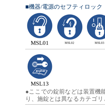
■機器/電源のセフティロッ
MSL01
MSL02
MSL03
MSL13
●ここでの錠前などは装置機
り、施錠とは異なるカテゴリ