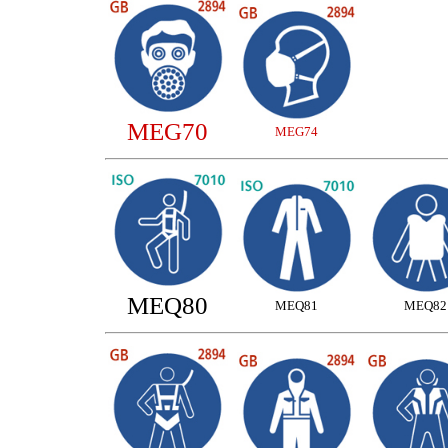
MEG70
MEG74
MEQ80
MEQ81
MEQ82