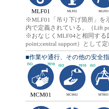
MLF01
MLF02
MLF03
※MLF01「吊り下げ箇所」を示す
内で定義されている。（Lift po
※おなじくMLF04と相同する図形がIS
point;central support
■作業や通行、その他の安全
MCM01
MCM02
MTR01