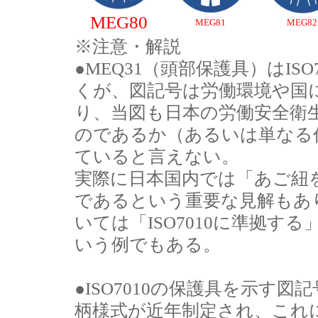
MEG80
MEG81
MEG82
※注意・解説
●MEQ31（頭部保護具）はISO70
くが、図記号は労働環境や国
り、当図も日本の労働安全衛
のであるか（あるいは単なる
ていると言えない。
実際に日本国内では「あご紐
であるという重要な見解もあ
いては「ISO7010に準拠
いう例でもある。
●ISO7010の保護具を示す
柄様式が近年制定され、これ