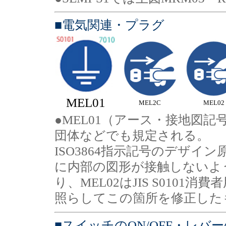
■電気関連・プラグ
MEL01
MEL2C
MEL02
●MEL01（アース・接地図
団体などでも規定される。
ISO3864指示記号のデザ
に内部の図形が接触しないよ
り、MEL02はJIS S0101消費
照らしてこの箇所を修正した
■スイッチのON/OFF・レバ