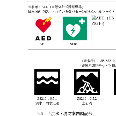
※参考：AED（自動体外式除細動器）
日本国内で使用されている数パターンのシンボルマークと、JIS 
SJ10
SE010
（※参考） JIS Z8210
「避難所図記号などと組
Z8210：6.5.1
Z8210：6.5.2
洪水・内水氾濫
土石流
6.6 「洪水・堤防案内図記号」