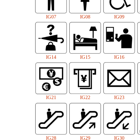
IG07
IG08
IG09
IG14
IG15
IG16
IG21
IG22
IG23
IG28
IG29
IG30