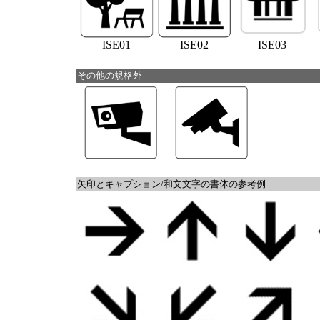
ISE01
ISE02
ISE03
その他の規格外
矢印とキャプション/和文文字の書体の参考例