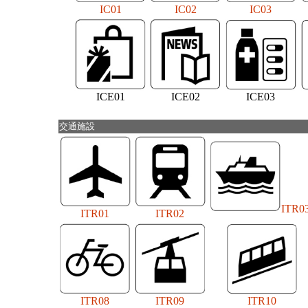
IC01
IC02
IC03
ICE01
ICE02
ICE03
交通施設
ITR0
ITR01
ITR02
ITR08
ITR09
ITR10