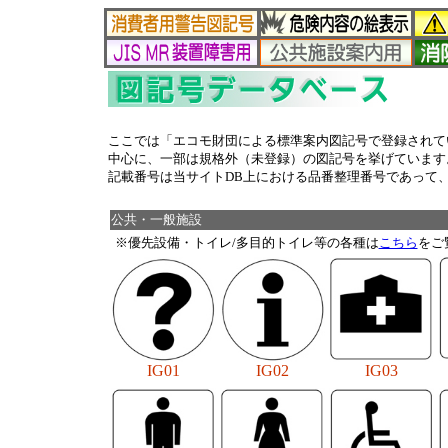
ここでは「エコモ財団による標準案内図記号で登録されている
中心に、一部は規格外（未登録）の図記号を挙げています
記載番号は当サイトDB上における品番整理番号であって
公共・一般施設
※優先設備・トイレ/多目的トイレ等の各種は
こちら
をご
IG01
IG02
IG03