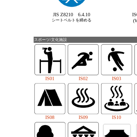
JIS Z8210 6.4.10
I
シートベルトを締める
(W
スポーツ/文化施設
IS01
IS02
IS03
IS08
IS09
IS10