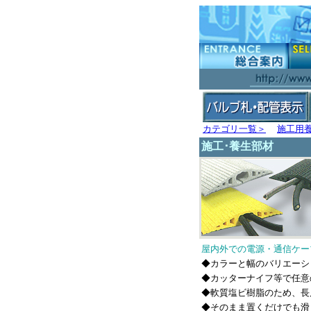
カテゴリ一覧＞
施工用
施工･養生部材
屋内外での電源・通信ケー
◆カラーと幅のバリエーシ
◆カッターナイフ等で任意
◆軟質塩ビ樹脂のため、長
◆そのまま置くだけでも滑