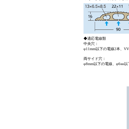
◆適応電線類
中央穴：
φ11mm以下の電線2本、VVF1.
両サイド穴：
φ8mm以下の電線、φ6㎜以下の