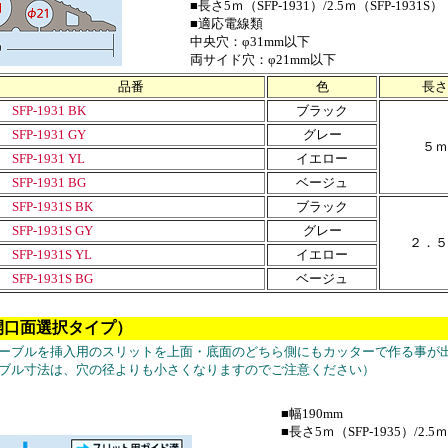
■長さ5ｍ（SFP-1931）/2.5ｍ（SFP-1931S）
■適応電線類
中央穴：φ31mm以下
両サイド穴：φ21mm以下
品番
色
長さ
SFP-1931 BK
ブラック
SFP-1931 GY
グレー
５ｍ
SFP-1931 YL
イエロー
SFP-1931 BG
ベージュ
SFP-1931S BK
ブラック
SFP-1931S GY
グレー
２．５
SFP-1931S YL
イエロー
SFP-1931S BG
ベージュ
（開口面選択タイプ）
ーブルを挿入用のスリットを上面・底面のどちら側にもカッターで作る事が
ブル寸法は、穴の径よりも小さくなりますのでご注意ください）
■幅190mm
■長さ5ｍ（SFP-1935）/2.5ｍ