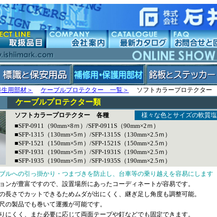
養生用部材＞
ケーブルプロテクター 一覧＞
ソフトカラープロテクター
ケーブルプロテクター類
ソフトカラープロテクター 各種
様々な色とサイズの軟質塩
■SFP-0911（90mm×8ｍ）/SFP-0911S（90mm×2ｍ）
■SFP-1315（130mm×5ｍ）/SFP-1315S（130mm×2.5ｍ）
■SFP-1521（150mm×5ｍ）/SFP-1521S（150mm×2.5ｍ）
■SFP-1931（190mm×5ｍ）/SFP-1931S（190mm×2.5ｍ）
■SFP-1935（190mm×5ｍ）/SFP-1935S（190mm×2.5ｍ）
ブルへの引っ掛かり・つまづきを防止し、台車等の乗り越えを容易にします
ョンが豊富ですので、設置場所にあったコーディネートが容易です。
の長さでカットできるためムダが出にくく、継ぎ足し角度も調整可能。
尺の製品でも巻いて運搬が可能です。
りにくく、また必要に応じて両面テープや釘などでも固定できます。