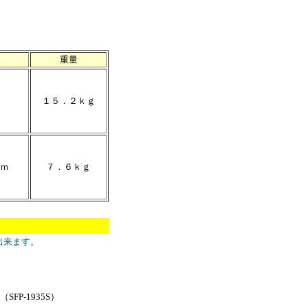
重量
１５．２ｋｇ
ｍ
７．６ｋｇ
出来ます。
（SFP-1935S）