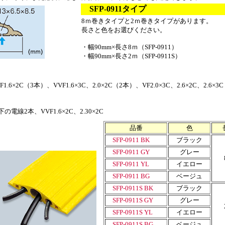
SFP-0911タイプ
8ｍ巻きタイプと2ｍ巻きタイプがあります。
長さと色をお選びください。
・幅90mm×長さ8ｍ（SFP-0911）
・幅90mm×長さ2ｍ（SFP-0911S）
6×2C（3本）、VVF1.6×3C、2.0×2C（2本）、VF2.0×3C、2.6×2C、2.6×3C
電線2本、VVF1.6×2C、2.30×2C
品番
色
SFP-0911 BK
ブラック
SFP-0911 GY
グレー
SFP-0911 YL
イエロー
SFP-0911 BG
ベージュ
SFP-0911S BK
ブラック
SFP-0911S GY
グレー
SFP-0911S YL
イエロー
SFP-0911S BG
ベージュ