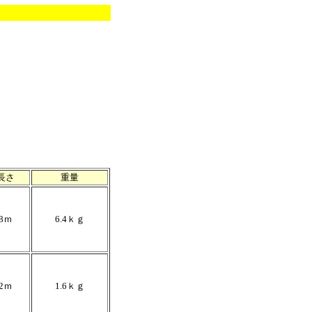
長さ
重量
8ｍ
6.4ｋｇ
2ｍ
1.6ｋｇ