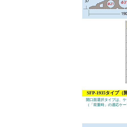
SFP-1935タイプ
開口面選択タイプは、ケ
（「荷重時」の適応ケー