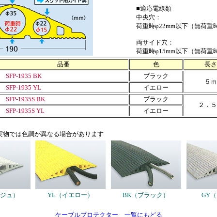
■適応電線類
中央穴：
荷重時φ22mm以下（無荷重時
両サイド穴：
荷重時φ15mm以下（無荷重時
品番
色
長さ
SFP-1935 BK
ブラック
５ｍ
SFP-1935 YL
イエロー
SFP-1935S BK
ブラック
２．５
SFP-1935S YL
イエロー
実物では色調が異なる場合があります
ージュ）
YL（イエロー）
BK（ブラック）
GY
ケーブルプロテクター 一覧にもどる