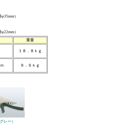
φ35mm）
φ22mm）
重量
１８．８ｋｇ
ｍ
９．６ｋｇ
（グレー）