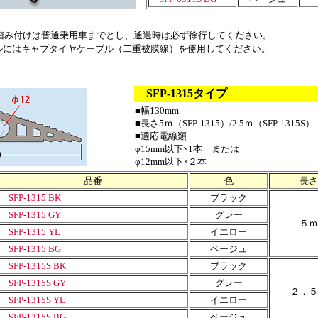
踏み付けは普通乗用車までとし、通過時は必ず徐行してください。
ルにはキャブタイヤケーブル（二重被膜線）を使用してください。
SFP-1315タイプ
■幅130mm
■長さ5ｍ（SFP-1315）/2.5ｍ（SFP-1315S）
■適応電線類
φ15mm以下×1本 または
φ12mm以下×２本
品番
色
長さ
SFP-1315 BK
ブラック
SFP-1315 GY
グレー
５ｍ
SFP-1315 YL
イエロー
SFP-1315 BG
ベージュ
SFP-1315S BK
ブラック
SFP-1315S GY
グレー
２．５
SFP-1315S YL
イエロー
SFP-1315S BG
ベージュ