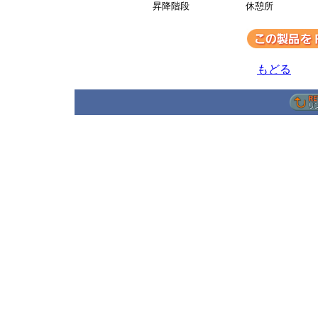
昇降階段
休憩所
もどる