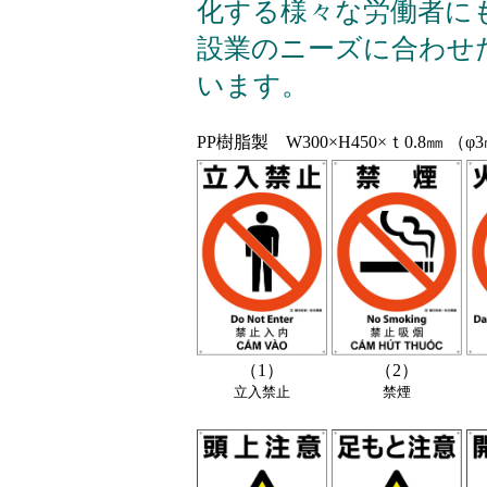
化する様々な労働者に
設業のニーズに合わせ
います。
PP樹脂製 W300×H450×ｔ0.8㎜ （
（1）
（2）
立入禁止
禁煙