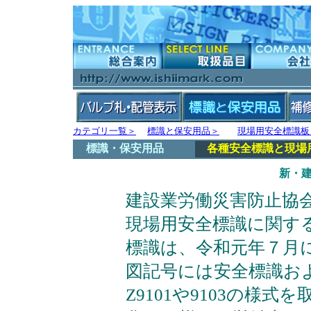
カテゴリ一覧＞
標識と保安用品＞
現場用安全標識板
標識・保安用品
各種安全標識と現場
新・
建設業労働災害防止協
現場用安全標識に関す
標識は、令和元年７月
図記号には安全標識およ
Z9101や9103の様