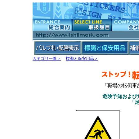
カテゴリ一覧＞
標識と保安用品＞
「職場の転倒事
危険予知および
「