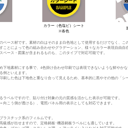
カラー（色塩ビ）シート
※各色
のベース材です。素材の白はそのまま白色地として使用するだけでなく、こ
すことによって色の組み合わせやグラデーション、様々なカラー表現自由自
スペース・図案が含まれるものも、このタイプで対応可能です。
め下地素材にする事で、4色掛け合わせ印刷では表現できないような鮮やか
る例といえます。
印刷した色は下地色と重なり合って見えるため、基本的に黒やその他の「シ
るラベルですので、貼り付け対象の元の質感を活かした表示が可能です。
＝向こう側が透ける）、電照パネル用の表示としても対応できます。
プラスチック系のフィルムです。
高級感が出せますので、定格銘板･機器銘板ラベルにも適しています。