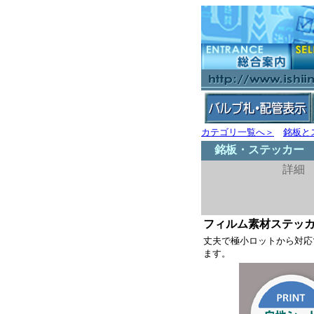
カテゴリ一覧へ＞
銘板と
銘板・ステッカー
詳細 
フィルム素材ステッ
丈夫で極小ロットから対応
ます。