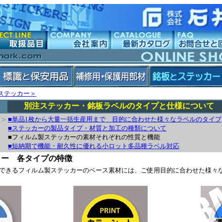
ステッカー＞
別注ステッカー・銘板ラベルのタイプと仕様について
>
■単品1枚から大量一括生産用まで 目的に合わせた様々なラベルのタイプ
■ステッカーの製品タイプ・材質と加工の種類について
■フィルム製ステッカーの素材それぞれの性質と機能
■短納期で機能・耐久性に優れる小ロット多品種ラベル対応
カー 各タイプの特徴
できるフィルム製ステッカーのベース素材には、ご使用目的に合わせた様々