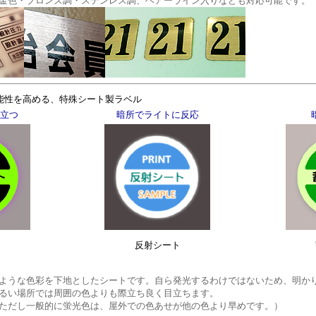
金色・ブロンズ調・ステンレス調、ヘアーライン入りなども対応可能です。
能性を高める、特殊シート製ラベル
立つ
暗所でライトに反応
反射シート
ような色彩を下地としたシートです。自ら発光するわけではないため、明か
るい場所では周囲の色よりも際立ち良く目立ちます。
ただし一般的に蛍光色は、屋外での色あせが他の色より早めです。）