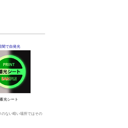
暗闇で自発光
蓄光シート
りのない暗い場所ではその