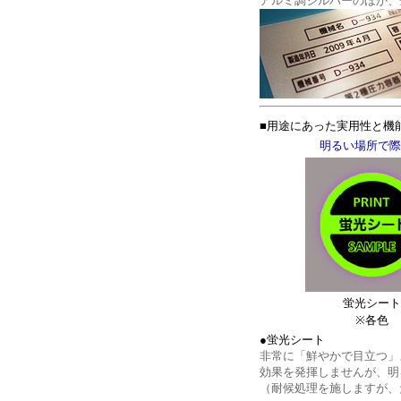
アルミ調シルバーのほか、
■用途にあった実用性と機
明るい場所で際
蛍光シート
※各色
●蛍光シート
非常に「鮮やかで目立つ」
効果を発揮しませんが、明
（耐候処理を施しますが、