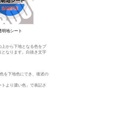
透明地シート
の上から下地となる色をプ
在となります。白抜き文字
な色を下地色にでき、後述の
ートより濃い色」で表記さ