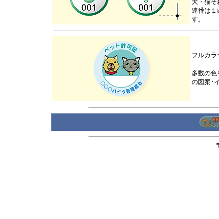
犬・猫そ
連番は１
す。
フルカラ
多数の色
の図案･