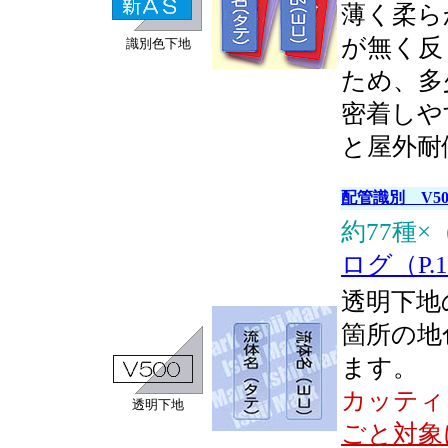
薄く柔ら
が無く反
識別色下地
ため、多
密着しや
と屋外耐
配管識別 V5
約77種
ログ（P.1
透明下地
箇所の地
ます。
カッティ
透明下地
ごと対象