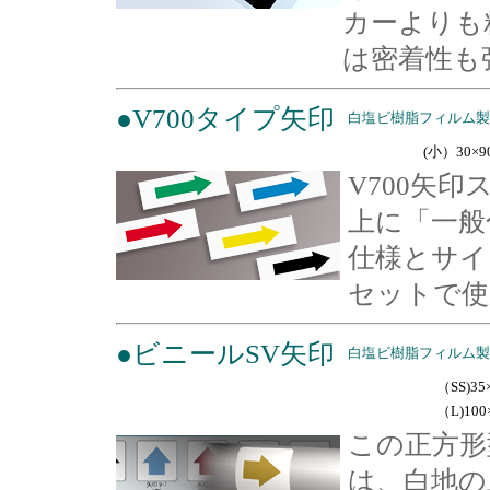
カーよりも
は密着性も
●V700タイプ矢印
白塩ビ樹脂フィルム製
(小）30
V700矢
上に「一般
仕様とサイ
セットで使
●ビニールSV矢印
白塩ビ樹脂フィルム製
（SS)3
（L)100
この正方形
は、白地の