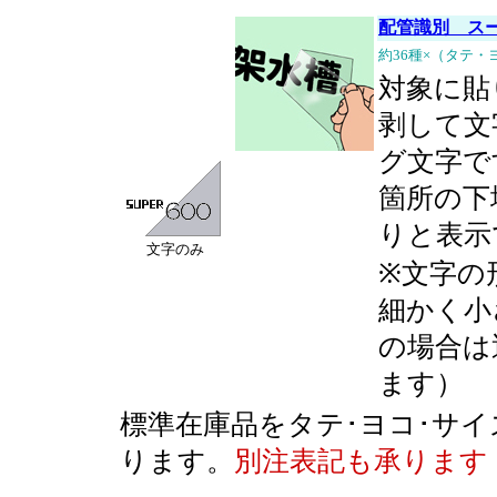
配管識別 スー
約36種×（タテ・
対象に貼
剥して文
グ文字で
箇所の下
りと表示
文字のみ
※文字の
細かく小
の場合は
ます）
標準在庫品をタテ･ヨコ･サ
ります。
別注表記も承ります