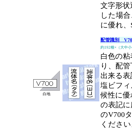
文字形状
した場合
に優れ、
配管識別 V7
約192種×（大中
白色の粘
り、配管
出来る表
塩ビフィ
候性に優
白地
の表記に
のV70
ください