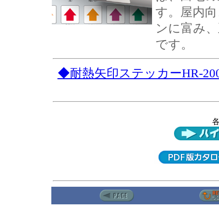
す。屋内向
ンに富み、
です。
◆耐熱矢印ステッカーHR-2