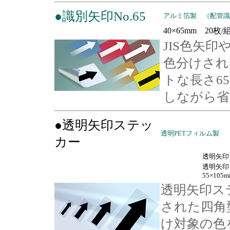
●識別矢印No.65
アルミ箔製 （配管識
40×65mm 20枚/
JIS色矢
色分けされ
トな長さ6
しながら省
●透明矢印ステッ
透明PETフィルム製
カー
透明矢印（
透明矢
55×105
透明矢印ス
された四角
け対象の色