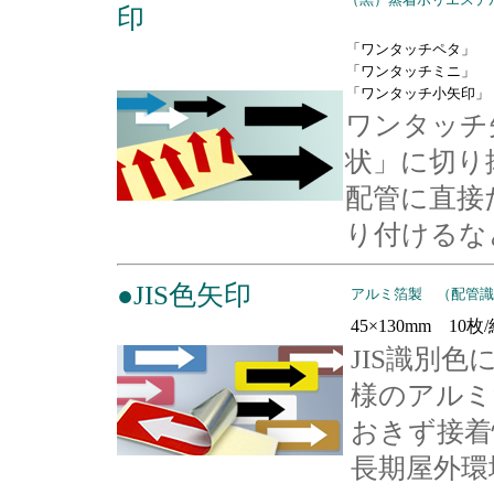
印
「ワンタッチペタ」
「ワンタッチミニ」
「ワンタッチ小矢印」
ワンタッチ
状」に切り
配管に直接
り付けるな
●JIS色矢印
アルミ箔製 （配管識
45×130mm 10枚
JIS識別
様のアルミ
おきず接着
長期屋外環