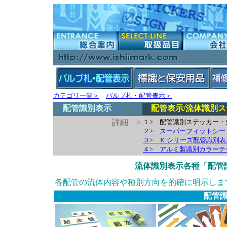
カテゴリ一覧＞
バルブ札・配管表示＞
配管識別表示
配管表示/流体識別ス
詳細 >
１> 配管識別ステッカー・
２> スーパーフィットシー
３> JCシリーズ配管識別
４> アルミ製識別カラーテ
流体識別表示各種「配管
各配管の流体内容や種別
方向を的確に明示しま
配管