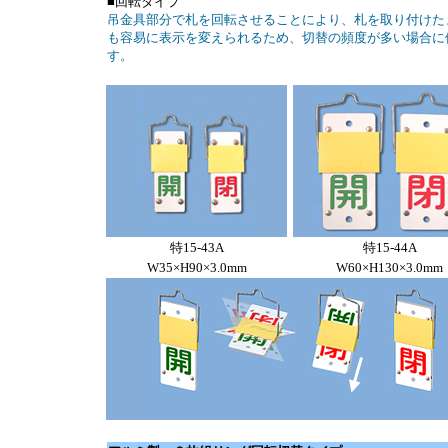
■回転タイプ
吊金具部分で札を回転させることにより、札を取り付けた
も容易に表示を変えられるため、切替の頻度が多い場合に
す。
特15-43A
特15-44A
W35×H90×3.0mm
W60×H130×3.0mm