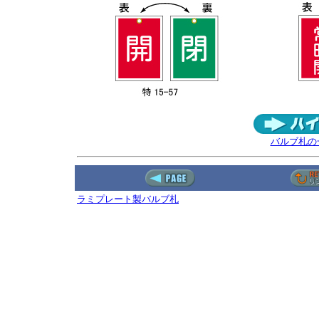
バルブ札の
ラミプレート製バルブ札