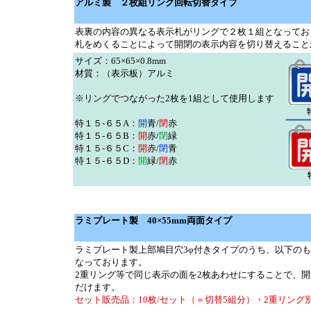
アルミ製 ２枚組リング回転切替タイプ
表裏の内容の異なる表示札がリングで２枚１組となってお
札をめくることによって開閉の表示内容を切り替えること
サイズ：65×65×0.8mm
材質：（表示板）アルミ
※リングでつながった2枚を1組として使用します
特１５-６５A：
開
青/
閉
赤
特１５-６５B：
開
赤/
閉
緑
特１５-６５C：
開
赤/
閉
青
特１５-６５D：
開
緑/
閉
赤
ラミプレート製 40×55mm両面タイプ
ラミプレート製上部鳩目穴3φ付きタイプのうち、以下の
なっております。
2重リング等で同じ表示の面を2枚あわせにすることで、
だけます。
セット販売品：10枚/セット（＝切替5組分）・2重リング