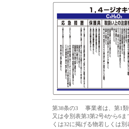
第38条の3 事業者は、第1
又は令別表第3第2号4から6まで、8,11,
くは32に掲げる物若しくは別