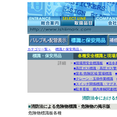
カテゴリ一覧＞
標識と保安用品＞
標識・保安用品
各種安全標識と現場
詳細 >
■現場用安全標識板
■法令
■高圧ガス標識・高圧ガス警
■室名/危険区域/置場標識
■クレーン・玉掛作業標識
■スイッチ関係標識・マグネ
■駐車看板・構内車輌関連標
消防法令における
■
消防法による危険物標識・危険物の掲示版
危険物標識板各種