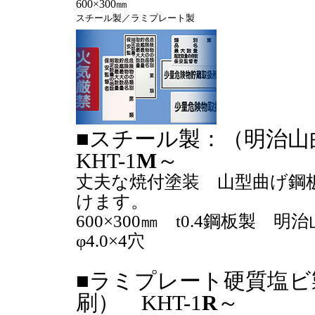
600×300㎜
スチール製／ラミプレート製
■スチール製：（明治
KHT-1
M
～
丈夫な焼付塗装 山型曲げ鋼
けます。
600×300㎜ t0.4鋼板
φ4.0×4穴
■ラミプレート硬質塩ビ
刷） KHT-1
R
～