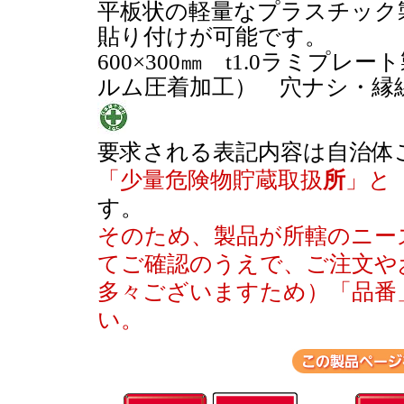
平板状の軽量なプラスチック
貼り付けが可能です。
600×300㎜ t1.0ラミプ
ルム圧着加工） 穴ナシ・縁
要求される表記内容は自治体
「少量危険物貯蔵取扱
所
」と
す。
そのため、製品が所轄のニー
てご確認のうえで、ご注文や
多々ございますため）「品番
い。