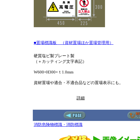
■置場標識板 （資材置場ほか置場管理用）
硬質塩ビ製プレート製
（＋カッティング文字表記）
W600×H300×ｔ1.0mm
資材置場や適合・不適合品などの置場表示にも。
詳細
消防危険物標識・消防標識