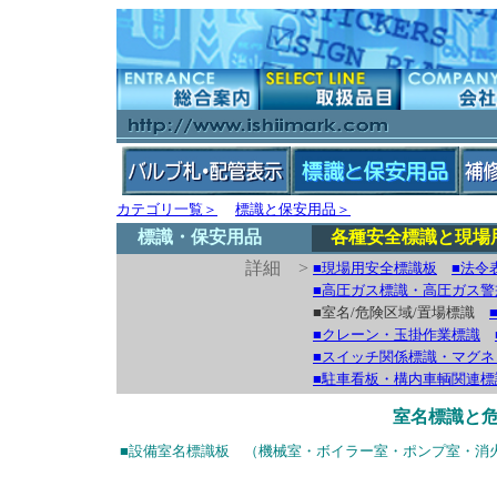
カテゴリ一覧＞
標識と保安用品＞
標識・保安用品
各種安全標識と現場
詳細 >
■現場用安全標識板
■法令
■高圧ガス標識・高圧ガス警
■室名/危険区域/置場標識
■クレーン・玉掛作業標識
■スイッチ関係標識・マグネ
■駐車看板・構内車輌関連標
室名標識と
■設備室名標識板 （機械室・ボイラー室・ポンプ室・消