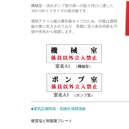
機械室・消火ポンプ室の扉への貼り付けに適した
300×100ミリサイズの表示板です。
透明アクリル板の裏印刷タイプのため、印面は透明
板の奥に封入されており、長期に亘り表示内容を汚
損や劣化から保護します。
室名A1
（機械室）
室名A3
（ポンプ室）
■電気設備関係・危険区域標識板
硬質塩ビ樹脂製プレート