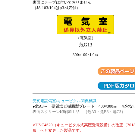
裏面にテープは付いておりません
（JA-103/104はφ3×4穴付）
（電気室）
危G13
300×100×1.0㎜
受変電設備室/キュービクル関係標識
●危A3～ 硬質塩ビ樹脂製プレート 400×300㎜ ※穴
表面スクリーン印刷加工品 （危A3・危B3・危C3）
※JIS C4620（キュービクル式高圧受電設備）の改正（20
形」へと変更した製品です。