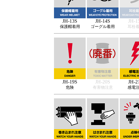
JH-13S
JH-14S
JH-1
保護帽着用
ゴーグル着用
耳栓
JH-19S
JH-20S
JH-2
危険
有害物注意
感電