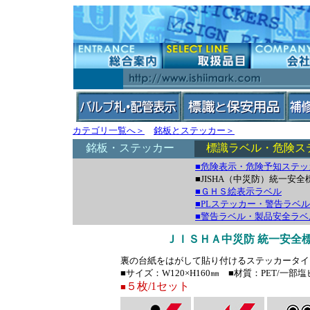
カテゴリ一覧へ＞
銘板とステッカー＞
銘板・ステッカー
標識ラベル・危険ス
■危険表示・危険予知ステッ
■JISHA（中災防）統一
■ＧＨＳ絵表示ラベル
■PLステッカー・警告ラベル
■警告ラベル・製品安全ラ
ＪＩＳＨＡ中災防 統一安全
裏の台紙をはがして貼り付けるステッカータイ
■サイズ：W120×H160㎜ ■材質：PET/一
５枚/1セット
■