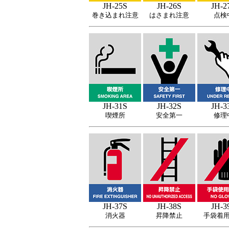
JH-25S
JH-26S
JH-2
巻き込まれ注意
はさまれ注意
点検
JH-31S
JH-32S
JH-3
喫煙所
安全第一
修理
JH-37S
JH-38S
JH-3
消火器
昇降禁止
手袋着