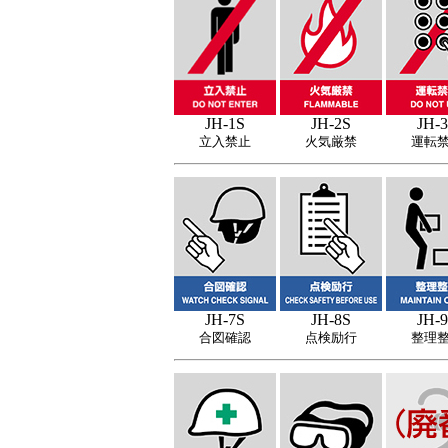
JH-1S
JH-2S
JH-
立入禁止
火気厳禁
運転
JH-7S
JH-8S
JH-
合図確認
点検励行
整理