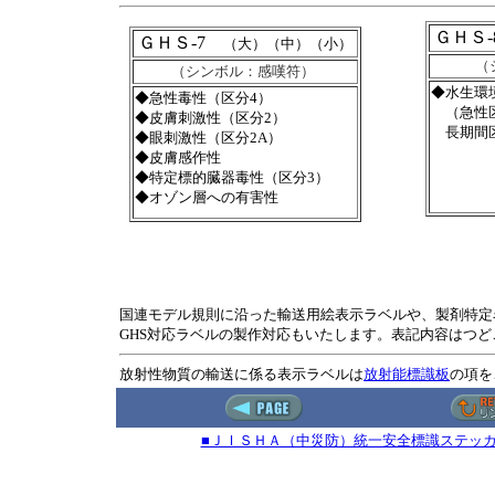
ＧＨＳ
ＧＨＳ-7
（大）（中）（小）
（
（シンボル：感嘆符）
◆水生環
◆急性毒性（区分4）
（急性区
◆皮膚刺激性（区分2）
長期間区
◆眼刺激性（区分2A）
◆皮膚感作性
◆特定標的臓器毒性（区分3）
◆オゾン層への有害性
国連モデル規則に沿った輸送用絵表示ラベルや、製剤特定
GHS対応ラベルの製作対応もいたします。表記内容はつど
放射性物質の輸送に係る表示ラベルは
放射能標識板
の項を
■ＪＩＳＨＡ（中災防）統一安全標識ステッ