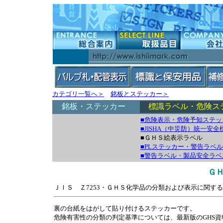
カテゴリ一覧へ＞
銘板とステッカー＞
銘板・ステッカー
標識ラベル・危険ス
■危険表示・危険予知ステッ
■JISHA（中災防）統一
■ＧＨＳ絵表示ラベル
■PLステッカー・警告ラベル
■警告ラベル・製品安全ラ
Ｇ
ＪＩＳ Ｚ7253・ＧＨＳ化学品の分類および表示に関す
裏の台紙をはがして貼り付けるステッカーです。
危険有害性の分類の判定基準については、最新版のGHS