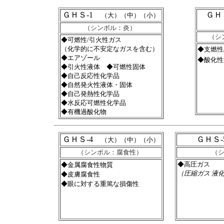
ＧＨＳ-1
ＧＨ
（大）（中）（小）
（シンボル：炎）
（シ
◆可燃性/引火性ガス
（化学的に不安定なガスを含む）
◆支燃性
◆エアゾール
◆酸化性
◆引火性液体 ◆可燃性固体
◆自己反応性化学品
◆自然発火性液体・固体
◆自己発熱性化学品
◆水反応可燃性化学品
◆有機過酸化物
ＧＨＳ-4
ＧＨＳ
（大）（中）（小）
（シンボル：腐食性）
（
◆高圧ガス
◆金属腐食性物質
（圧縮ガス 液
◆皮膚腐食性
◆眼に対する重篤な損傷性