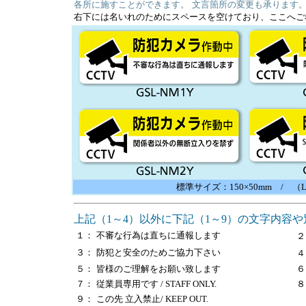
各所に施すことができます。
文言箇所の変更も承ります
右下には名いれのためにスペースを空けており、ここへご
標準サイズ：150×50mm / （L
上記（1～4）以外に下記（1～9）の文字内容
１：
不審な行為は直ちに通報します
２
３：
防犯と安全のためご協力下さい
４
５：
皆様のご理解をお願い致します
６
７：
従業員専用です / STAFF ONLY.
８
９：
この先 立入禁止/ KEEP OUT.