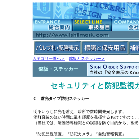
カテゴリ一覧へ＞
銘板とステッカー＞
銘板・ステッカー
セキュリティと防犯監視カ
G 蓄光タイプ防犯ステッカー
明るいうちに光を蓄え、暗所で数時間発光します。
消灯直後の短い時間に最も輝度を発揮するものですので、
（当社では、避難誘導標識との誤認を防ぐ目的から、蓄光
『防犯監視装置』『防犯カメラ』『自動警報装置』