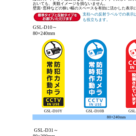
おいても、美観イメージを損ないません。
壁面･窓枠などの狭い幅のスペースを有効に活かした表示
支柱への反射ラベルでの表示
も役立ちます。
GSL-D10～
80×240mm
GSL-D10Y
GSL-D10B
GSL
80×240mm
GSL-D31～