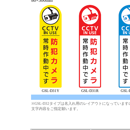
80×300mm
GSL-D31Y
GSL-D31R
GSL-
※GSL-D32タイプは名入れ用のレイアウトになってい
文字内容をご指定願います。