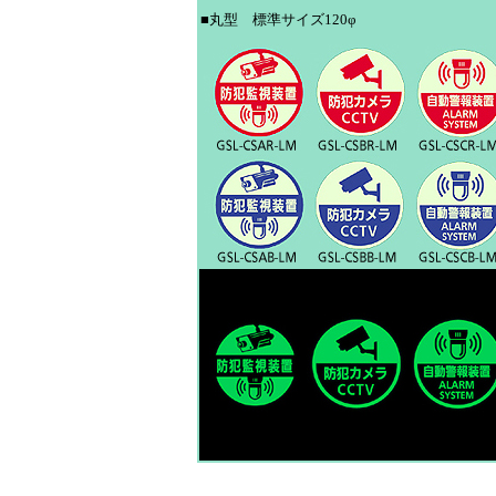
■丸型 標準サイズ120φ