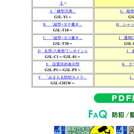
１
<
A 「横型汎用」
G 暗
GSL-Y1～
GS
B 「縦型+タテ書き」
H シャ
GSL-T10～
C 「縦型+ヨコ書き」
I 通用
GSL-T30～
GSL
D 丸型/八角形ワンポイント
J 
GSL-C1～/GSL-81～
E 設置目的表示型
K ク
GSL-PS～/GSL-PY～
F 「みまもる防犯カメラ」
L
GSL-CH1W～