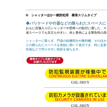
H シャッターほか一般防犯用 横長スリムタイプ
◆バリケードや什器などの限られたスペースに
おもに店舗入り口シャッターや窓枠への貼付に適した、ス
省スペースでも目立ちやすい、赤と黄色による警告性の高
シャッターに限らず、門扉の鉄柵部分や陳列棚、そのほか
どの限られたスペースを有効に用いて表示でき、特に反射
街地などで判りやすい色彩を放ちます。
GSL-SH1Y
GSL-SH2Y