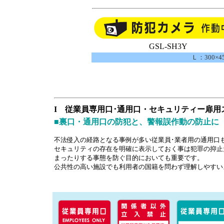
GSL-SH3Y
Ｌ：300×
I 従業員専用口･通用口・セキュリティー扉用
■裏口・通用口の防犯と、警報誤作動の防止に
不法侵入の経路となる事例が多い従業員･業者用の通用口
セキュリティの存在を明確に表示しておく事は犯罪の抑止
まったりする事態を防ぐ目的においても重要です。
公共性の高い施設でも利用者の国籍を問わず理解しやすい