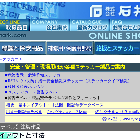
ステッカー＞
安全・管理・現場用ほか各種ステッカー製品ご案内
■危険表示・危険予知ステッカー
■JISHA（中災防）統一安全標識ステッカー（ステッカータイプ標識）
■ＧＨＳ絵表示ラベル
■PLステッカー・警告ラベル
■警告ラベル・製品安全ラベルの製作とフォーマット
概要
基本レイアウト・寸法図
図記号データベース
①単一図記号ラベル
②シグナルなし２区画
③シグナルあり３区画以
③-AZ型（ANSI type)
全ラベル別注製作品