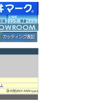
上
③-IS型(ISO+ANSI type)