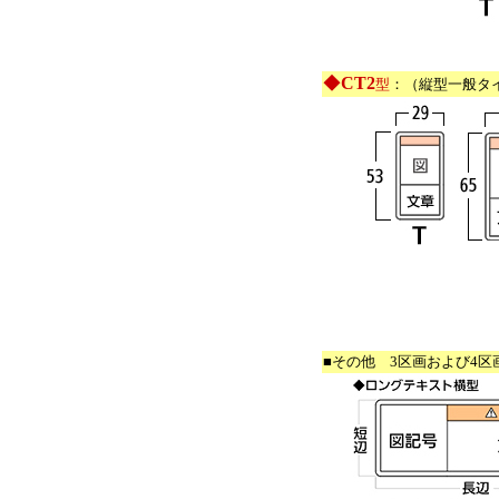
◆
CT2
型
：（縦型一般タ
■その他 3区画および4