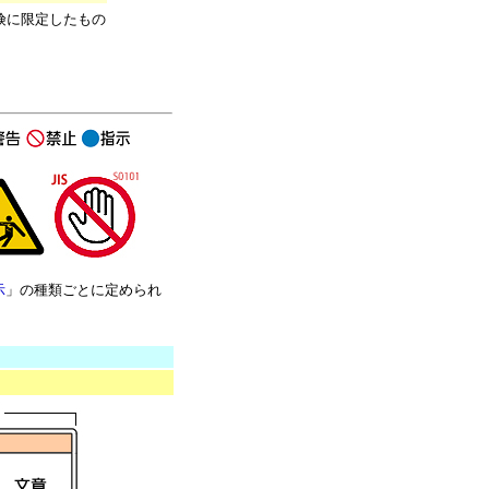
険に限定したもの
示
」の種類ごとに定められ