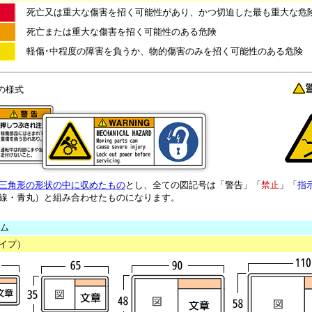
死亡又は重大な傷害を招く可能性があり、かつ切迫した最も重大な危
死亡または重大な傷害を招く可能性のある危険
軽傷･中程度の障害を負うか、物的傷害のみを招く可能性のある危険
の様式
三角形の形状の中に収めたもの
とし、全ての図記号は「警告」「
禁止
」「
指
線・青丸）と組み合わせたものになります。
ーム
イプ）