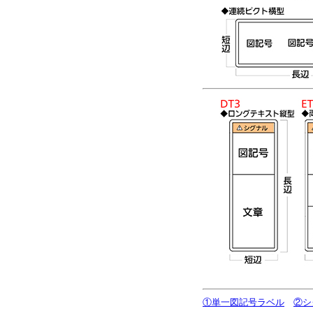
①単一図記号ラベル
②シ