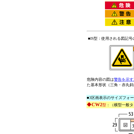
■IS型：使用される図記号
危険内容の図は
警告を示す
た基本形状（三角・赤丸斜
■3区画表示のサイズフォ
◆
CW2
型
：（横型一般タ