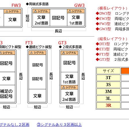
（横長レイアウト
◆DW3型
ロング
◆EW3型
両端ピ
◆FW3型
連続ピ
◆GW3型
両端多
（縦長レイアウト
◆DT3型
ロングテ
◆ET3型
両端ピク
◆FT3型
連続ピク
◆GT3型
２段式多
サイズ
3T
3S
3M
3L
3R
グナルなし２区画
③シグナルあり３区画以上