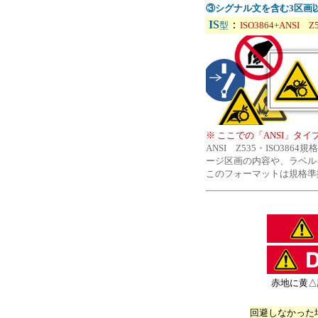
③シグナル文を含む3区画
IS
：
型
ISO3864+ANSI
※ ここでの「ANSI」タイ
ANSI Z535・ISO
ージ区画の内容や、ラベル
このフォーマットは規格準
赤地に黄△
回避しなかった