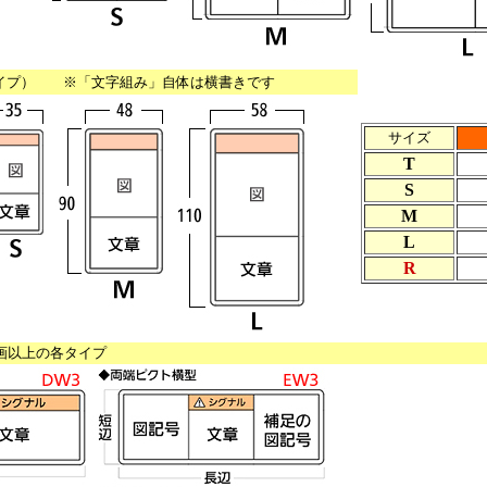
イプ） ※「文字組み」自体は横書きです
サイズ
T
S
M
L
R
区画以上の各タイプ