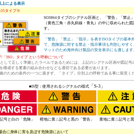
以上による表示
 Z535タイプ※
SO3864タイプのシグナル区画と、「警告」「禁
（黄色三角・赤丸斜線・青丸）の中に収められた図
す。
「警告」「禁止」「指示」を表すISOタイプの基本
て、危険源に対する禁止・指示事項も判別しやすく
マットのため海外向け製品の安全表示にも適します
プ/「ISO」タイプ という呼称について
3864規格として正しく準拠したラベルであるためには、上記のシグナル区画や図記
を構成する要素の組み合わせなども適切である必要があります。
拠のための条件の一つに過ぎず、「タイプ」分別上の呼称である事に留意く
「S-3」
■IS型：使用されるシグナルの様式
記号と白の「危険」
橙地に黄△記号と黒の「警告」
黄地に黄△記号と
場合に身体に害を及ぼす危険源において