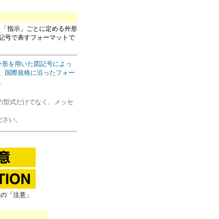
止」「指示」ごとに定める外形
記号で表すフォーマットで
外形を用いた図記号によっ
、国際規格に沿ったフォー
。
号の型式だけでなく、メッセ
ださい。
黒の「注意」