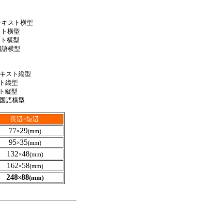
）
テキスト横型
クト横型
クト横型
国語横型
）
キスト縦型
ト縦型
ト縦型
国語横型
長辺×短辺
77
29
×
(mm)
95
35
×
(mm)
132
48
×
(mm)
162
58
×
(mm)
248
88
×
(mm)