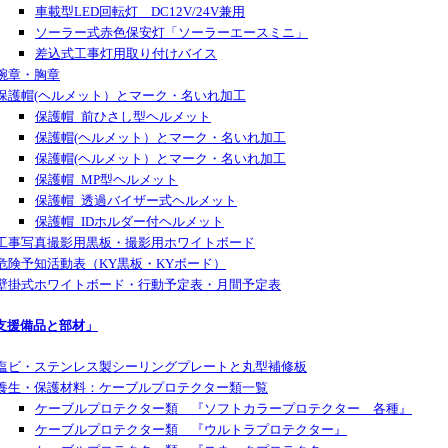
車載型LED回転灯 DC12V/24V兼用
ソーラー式赤色保安灯「ソーラーエースミニ」
差込式工事灯用取り付けバイス
腕章・胸章
保護帽(ヘルメット）とマーク・名いれ加工
保護帽_前ひさし型ヘルメット
保護帽(ヘルメット）とマーク・名いれ加工
保護帽(ヘルメット）とマーク・名いれ加工
保護帽_MP型ヘルメット
保護帽_透過バイザー式ヘルメット
保護帽_IDホルダー付ヘルメット
工事写真撮影用黒板・撮影用ホワイトボード
危険予知活動表（KY黒板・KYボード）
壁掛式ホワイトボード・行動予定表・月間予定表
支援備品と部材」
塩ビ・ステンレス製シーリングプレートと丸型補修板
養生・保護材料：ケーブルプロテクター類一覧
ケーブルプロテクター類 『ソフトカラープロテクター 各種』
ケーブルプロテクター類 『ウルトラプロテクター』