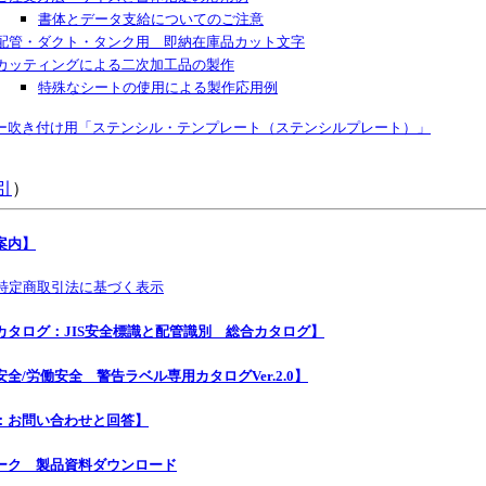
書体とデータ支給についてのご注意
配管・ダクト・タンク用 即納在庫品カット文字
カッティングによる二次加工品の製作
特殊なシートの使用による製作応用例
ー吹き付け用「ステンシル・テンプレート（ステンシルプレート）」
引
）
案内】
特定商取引法に基づく表示
カタログ：JIS安全標識と配管識別 総合カタログ】
全/労働安全 警告ラベル専用カタログVer.2.0】
Q：お問い合わせと回答】
ーク 製品資料ダウンロード