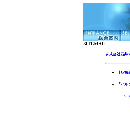
SITEMAP
株式会社石井マ
【取扱
「バル