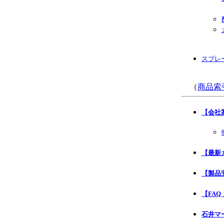
スプレ
（
商品索
【会社
【最新
【製品安
【FA
石井マ