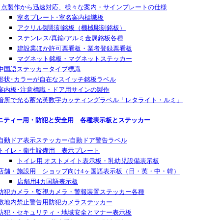
1点製作から迅速対応、様々な案内・サインプレートの仕様
室名プレート･室名案内標識板
アクリル製彫刻銘板（機械彫刻銘板）
ステンレス/真鍮/アルミ金属銘板各種
建設業ほか許可票看板・業者登録票看板
マグネット銘板・マグネットステッカー
中国語ステッカータイプ標識
形状･カラーが自在なスイッチ銘板ラベル
案内板･注意標識・ドア用サインの製作
暗所で光る蓄光英数字カッティングラベル「レタライト・ルミ」
ニティー用・防犯と安全用
各種
表示板とステッカー
自動ドア表示ステッカー/自動ドア警告ラベル
トイレ・衛生設備用 表示プレート
トイレ用 オストメイト表示板・乳幼児設備表示板
店舗・施設用 ショップ向け4ヶ国語表示板（日・英・中・韓）
店舗用4カ国語表示板
防犯カメラ・監視カメラ・警報装置ステッカー各種
敷地内禁止警告用防犯カメラステッカー
防犯・セキュリティ・地域安全とマナー表示板