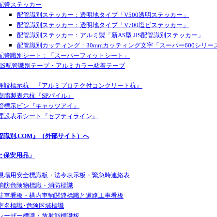
配管ステッカー
配管識別ステッカー：透明地タイプ「V500透明ステッカー」
配管識別ステッカー：透明地タイプ「V700塩ビステッカー」
配管識別ステッカー：アルミ製「新AS型 JIS配管識別ステッカー
」
配管識別カッティング：30mmカッティング文字「スーパー600シリー
配管識別シート：「スーパーフィットシート」
JIS配管識別テープ・アルミカラー粘着テープ
埋設標示杭 『アルミプロテク付コンクリート杭』
樹脂製表示杭『SPパイル』
管標示ピン『キャッツアイ』
埋設表示シート『セフティライン』
管識別.COM』（外部サイト）へ
と保安用品」
現場用安全標識板
・
法令表示板・緊急時連絡表
消防危険物標識・消防標識
駐車看板・構内車輌関連標識と道路工事看板
室名標識･危険区域標識
レーザー標識・放射能標識板