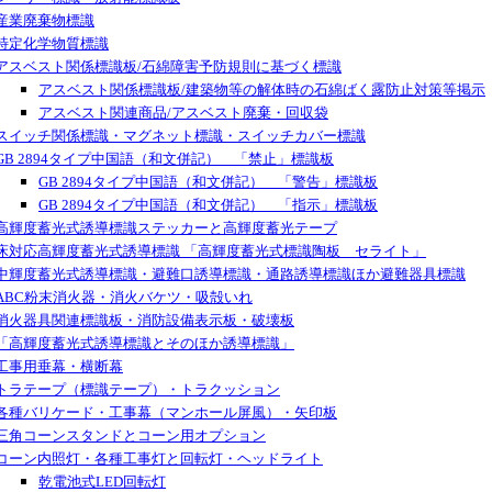
産業廃棄物標識
特定化学物質標識
アスベスト関係標識板/石綿障害予防規則に基づく標識
アスベスト関係標識板/建築物等の解体時の石綿ばく露防止対策等掲示
アスベスト関連商品/アスベスト廃棄・回収袋
スイッチ関係標識・マグネット標識・スイッチカバー標識
GB 2894タイプ中国語（和文併記） 「禁止」標識板
GB 2894タイプ中国語（和文併記） 「警告」標識板
GB 2894タイプ中国語（和文併記） 「指示」標識板
高輝度蓄光式誘導標識ステッカーと高輝度蓄光テープ
床対応高輝度蓄光式誘導標識 「高輝度蓄光式標識陶板 セライト」
中輝度蓄光式誘導標識・避難口誘導標識・通路誘導標識ほか避難器具標識
ABC粉末消火器・消火バケツ・吸殻いれ
消火器具関連標識板・消防設備表示板・破壊板
「高輝度蓄光式誘導標識とそのほか誘導標識」
工事用垂幕・横断幕
トラテープ（標識テープ）・トラクッション
各種バリケード・工事幕（マンホール屏風）・矢印板
三角コーンスタンドとコーン用オプション
コーン内照灯・各種工事灯と回転灯・ヘッドライト
乾電池式LED回転灯