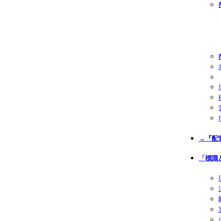
→『配
「標識