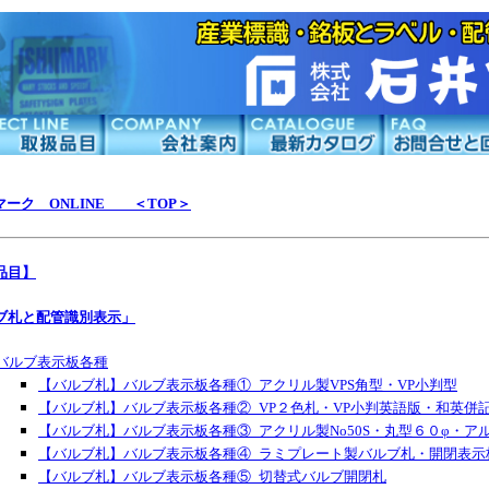
ーク ONLINE ＜TOP＞
品目】
ブ札と配管識別表示」
バルブ表示板各種
【バルブ札】バルブ表示板各種①_アクリル製VPS角型・VP小判型
【バルブ札】バルブ表示板各種②_VP２色札・VP小判英語版・和英併記
【バルブ札】バルブ表示板各種③_アクリル製No50S・丸型６０φ・アル
【バルブ札】バルブ表示板各種④_ラミプレート製バルブ札・開閉表示
【バルブ札】バルブ表示板各種⑤_切替式バルブ開閉札