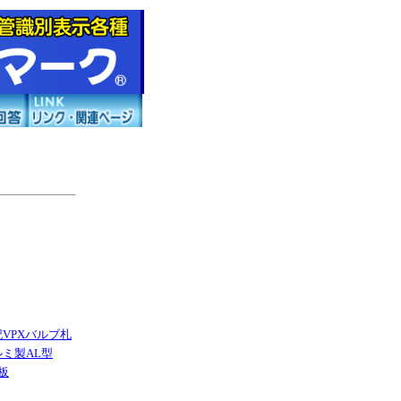
VPXバルブ札
ミ製AL型
板