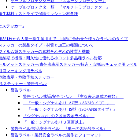
ケーブルプロテクター類 『スネークプロテクター』
ケーブルプロテクター類 『マルチトラプロテクター』
養生材料：ストライプ保護クッション材各種
とステッカー」
単品1枚から大量一括生産用まで 目的に合わせた様々なラベルのタイプ
ステッカーの製品タイプ・材質と加工の種類について
フィルム製ステッカーの素材それぞれの性質と機能
短納期で機能・耐久性に優れる小ロット多品種ラベル対応
ヘルメットステッカー/責任者表示ステッカー/持込・点検証/チェック用ラベ
目盛マーキング用ラベル
危険表示・危険予知ステッカー
PLステッカー・警告ラベル
警告ラベル
警告ラベル/製品安全ラベル 『主な表示形式の種類』
『一般：シグナルあり_AZ型（ANSIタイプ）』
『一般：シグナルあり_IS型（ISO+ANSIタイプ）』
『シグナルなしの２区画表示ラベル』
『一般：シグナルあり３区画以上』
警告ラベル/製品安全ラベル 『単一の図記号ラベル』
警告ラベル・製品安全ラベルの製作とフォーマット