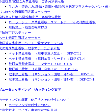
不法投棄/家庭ごみ禁止看板・ごみ分別表示板
生ごみ・普通ごみ/雑誌・新聞や紙類/容器包装プラスチック/ビン・缶
バスほか交通機関用表示ステッカー
自転車走行禁止/駐輪禁止用 各種警告看板
ローラーシューズ禁止看板・スケートボードその他禁止看板
駐輪禁止・放置自転車FAQ
駐輪許可証ステッカー
ペット飼育許可証ステッカー
糞尿被害防止用 ペット・愛犬マナーラベル
犬の糞尿禁止看板・散歩マナーほか表示板
ペット禁止看板 （駐車場立入禁止）：DKP-CT12
ペット禁止看板 （糞尿放置・リード）：DKP-CT14
糞尿放置禁止看板 （マナー）：DKP-CT15
糞尿禁止看板 （公園・店舗ほか）：DKP-CT26
散歩禁止看板 （マンション・団地・部外者）：DKP-CT40
散歩禁止看板 （マンション・団地・部外者）：DKP-CT41
ピュータカッティング」/カッティング文字
カッティングの概要 使用法とその特性について
カッティングの特性について
ご注文方法 サイズと書体指定の応用例